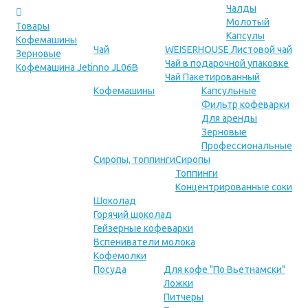
Чалды
Молотый
Товары
Капсулы
Кофемашины
Чай
WEISERHOUSE Листовой чай
Зерновые
Чай в подарочной упаковке
Кофемашина Jetinno JL06B
Чай Пакетированный
Кофемашины
Капсульные
Фильтр кофеварки
Для аренды
Зерновые
Профессиональные
Сиропы, топпинги
Сиропы
Топпинги
Концентрированные соки
Шоколад
Горячий шоколад
Гейзерные кофеварки
Вспениватели молока
Кофемолки
Посуда
Для кофе "По Вьетнамски"
Ложки
Питчеры