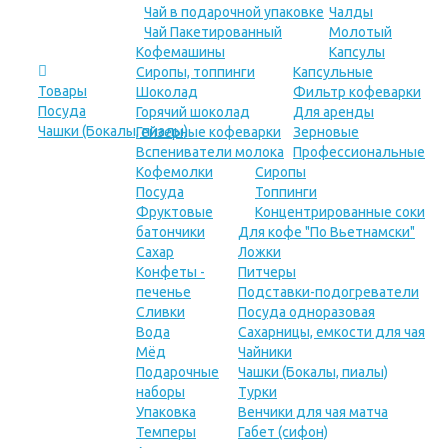
Чай в подарочной упаковке
Чалды
Чай Пакетированный
Молотый
Кофемашины
Капсулы
Сиропы, топпинги
Капсульные
Товары
Шоколад
Фильтр кофеварки
Посуда
Горячий шоколад
Для аренды
Чашки (Бокалы, пиалы)
Гейзерные кофеварки
Зерновые
Вспениватели молока
Профессиональные
Кофемолки
Сиропы
Посуда
Топпинги
Фруктовые
Концентрированные соки
батончики
Для кофе "По Вьетнамски"
Сахар
Ложки
Конфеты -
Питчеры
печенье
Подставки-подогреватели
Сливки
Посуда одноразовая
Вода
Сахарницы, емкости для чая
Мёд
Чайники
Подарочные
Чашки (Бокалы, пиалы)
наборы
Турки
Упаковка
Венчики для чая матча
Темперы
Габет (сифон)