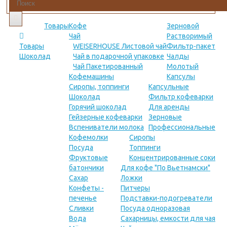
Товары
Кофе
Зерновой
Чай
Растворимый
Товары
WEISERHOUSE Листовой чай
Фильтр-пакет
Шоколад
Чай в подарочной упаковке
Чалды
Чай Пакетированный
Молотый
Кофемашины
Капсулы
Сиропы, топпинги
Капсульные
Шоколад
Фильтр кофеварки
Горячий шоколад
Для аренды
Гейзерные кофеварки
Зерновые
Вспениватели молока
Профессиональные
Кофемолки
Сиропы
Посуда
Топпинги
Фруктовые
Концентрированные соки
батончики
Для кофе "По Вьетнамски"
Сахар
Ложки
Конфеты -
Питчеры
печенье
Подставки-подогреватели
Сливки
Посуда одноразовая
Вода
Сахарницы, емкости для чая